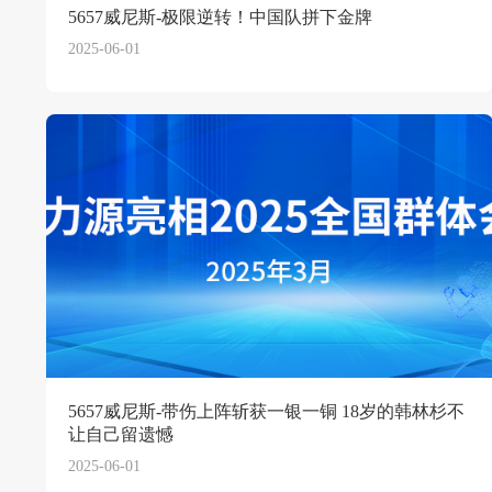
5657威尼斯-极限逆转！中国队拼下金牌
2025-06-01
5657威尼斯-带伤上阵斩获一银一铜 18岁的韩林杉不
让自己留遗憾
2025-06-01