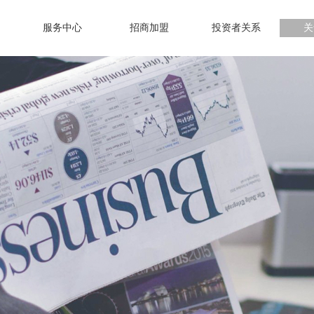
服务中心
招商加盟
投资者关系
关