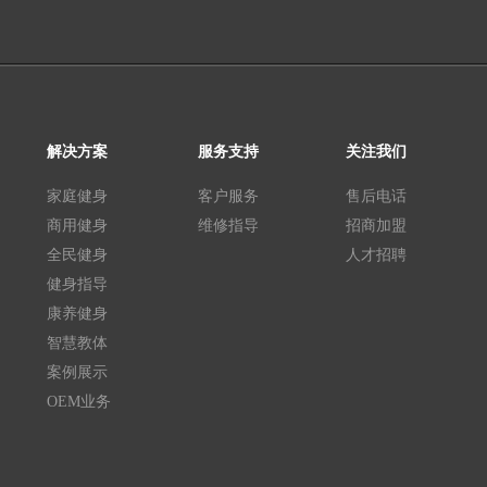
解决方案
服务支持
关注我们
家庭健身
客户服务
售后电话
商用健身
维修指导
招商加盟
全民健身
人才招聘
健身指导
康养健身
智慧教体
案例展示
OEM业务