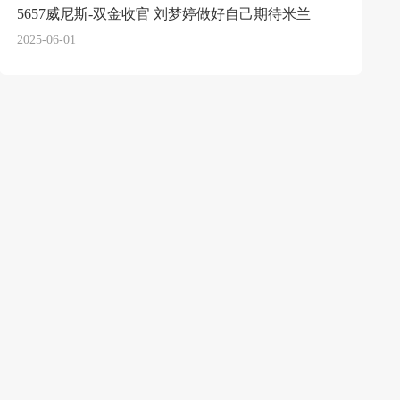
5657威尼斯-双金收官 刘梦婷做好自己期待米兰
2025-06-01