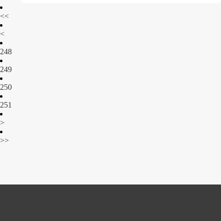
<<
<
248
249
250
251
>
>>